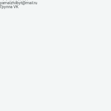
yamalzhilbyt@mail.ru
Группа VK