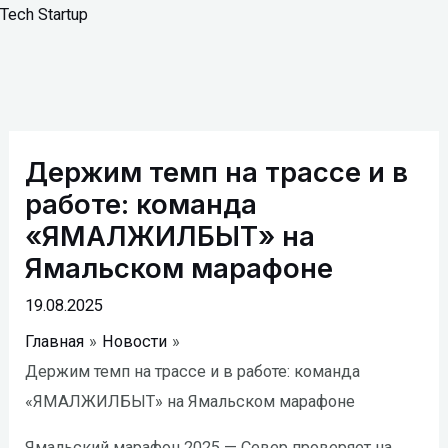
Перейти
Tech Startup
к
содержимому
Навигация
по
Держим темп на трассе и в
записям
работе: команда
«ЯМАЛЖИЛБЫТ» на
Ямальском марафоне
19.08.2025
Главная
Новости
Держим темп на трассе и в работе: команда
«ЯМАЛЖИЛБЫТ» на Ямальском марафоне
Ямальский марафон 2025 — Север проверяет на