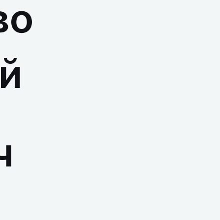
во
й
ч